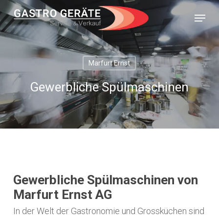
Skip
Menü
to
main
content
Marfurt Ernst
Gewerbliche Spülmaschinen
Gewerbliche Spülmaschinen von
Marfurt Ernst AG
In der Welt der Gastronomie und Grossküchen sind